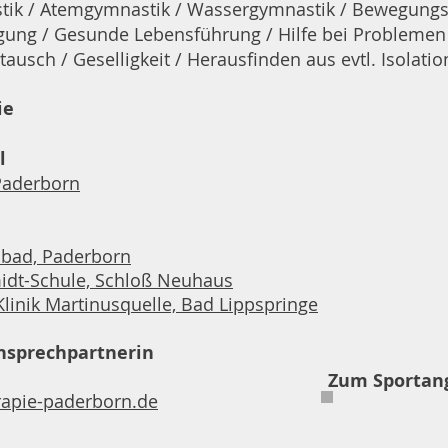
tik / Atemgymnastik / Wassergymnastik / Bewegungs
ung / Gesunde Lebensführung / Hilfe bei Problemen
ausch / Geselligkeit / Herausfinden aus evtl. Isolatio
ie
l
Paderborn
sbad, Paderborn
dt-Schule, Schloß Neuhaus
Klinik Martinusquelle, Bad Lippspringe
Ansprechpartnerin
Zum Sportang
apie-paderborn.de