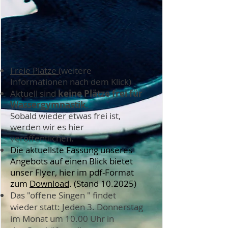
Freie Plätze
(weitere
Informationen nach dem Klick)
Aktuell sind
keine Plätze frei für
Wassergymnastik
.
Sobald wieder etwas frei ist,
werden wir es hier
veröffentlichen.
Die aktuellste Fassung unseres
Angebots auf einen Blick bietet
unser Flyer, hier im pdf-Format
zum
Download​
. (Stand 10.2025)
Das "offene Singen " findet
wieder statt:
Jeden 3. Donnerstag
im Monat um 10.00 Uhr in