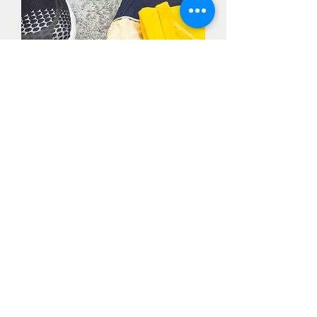
ANGEBOTE & ZEITEN
> Das richtige Angebot finden
JETZT